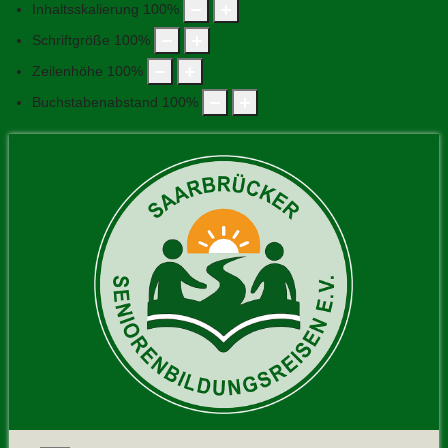
Inhaltsskalierung
100
%
Schriftgröße
100
%
Zeilenhöhe
100
%
Buchstabenabstand
100
%