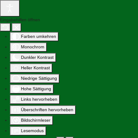
Eingabehilfen öffnen
Farben umkehren
Monochrom
Dunkler Kontrast
Heller Kontrast
Niedrige Sättigung
Hohe Sättigung
Links hervorheben
Überschriften hervorheben
Bildschirmleser
Lesemodus