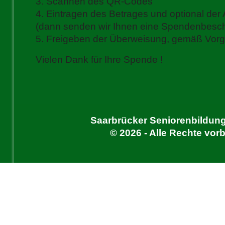
3. Scannen des QR-Codes
4. Eintragen des Betrages und optional d
(dann senden wir Ihnen eine Spendenbesch
5. Freigeben der Überweisung, gemäß Vorg
Vielen Dank für Ihre Spende !
Saarbrücker Seniorenbildung
© 2026 - Alle Rechte vor