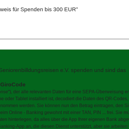
weis für Spenden bis 300 EUR"
 Seniorenbilldungsreisen e.V. spenden und sind das
:
GiroCode
nse“), der alle relevanten Daten für eine SEPA-Überweisung en
 oder Tablet installiert ist, decodiert die Daten des QR-Codes
genommen werden. Sie können nun den Betrag eintragen, den S
m Online - Banking gewohnt mit einer TAN, PIN ... frei. Sie m
aten hinterlegen, da alles über die App Ihrer eigenen Bank abge
nking-App an, die diesen Dienst unterstützt, aber sie arbeiten 