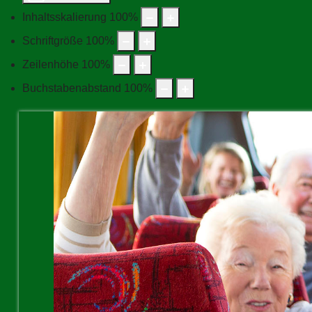
Inhaltsskalierung
100
%
Schriftgröße
100
%
Zeilenhöhe
100
%
Buchstabenabstand
100
%