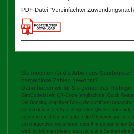
PDF-Datei "Vereinfachter Zuwendungsnach
Sie möchten für die Arbeit des Saarbrücker
bargeldlose Zahlen gewohnt?
Dann haben wir für Sie genau das Richtige
GiroCode ist ein QR-Code (englisch für „Quick Respo
Die Banking-App Ihrer Bank, die auf Ihrem Smartphone
sie mit dem in der App integrierten QR-Scanner auf
spenden möchten und geben die Überweisung, wie bei
sich nirgendwo registrieren oder Ihre persönlichen D
wird. Im Moment bieten noch nicht alle Banken eine Ba