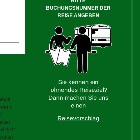
BITTE
BUCHUNGSNUMMER DER
REISE ANGEBEN
Sie kennen ein
lohnendes Reiseziel?
Dann machen Sie uns
thält.
einen
, wenn
ie
Reisevorschlag
üssen
wickelt
weiter