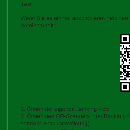
daran.
Wenn Sie es einmal ausprobieren möchten, 
Vereinsarbeit:
1. Öffnen der eigenen Banking-App
2. Öffnen des QR-Scanners ihrer Banking-
senden> Fotoüberweisung)