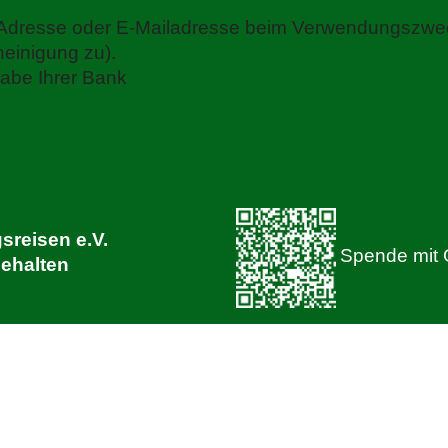
er Adresse oder E-Mailadresse beim Verwendungszwe
einigung zu).
abe Ihrer Bank
sreisen e.V.
Spende mit 
behalten