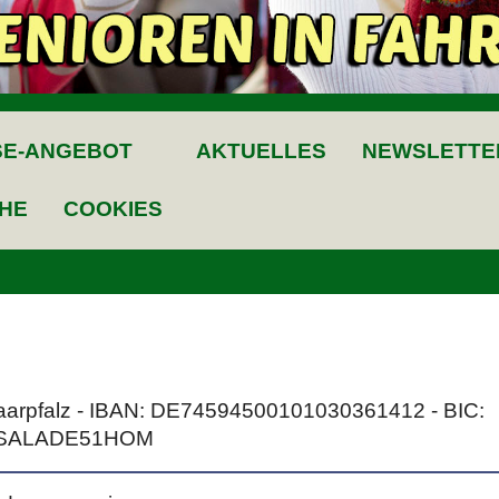
SE-ANGEBOT
AKTUELLES
NEWSLETTE
HE
COOKIES
Saarpfalz - IBAN: DE74594500101030361412 - BIC:
SALADE51HOM