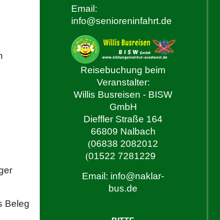
Email:
info@senioreninfahrt.de
n
Reisebuchung beim
Veranstalter:
Willis Busreisen - BISW
GmbH
Dieffler Straße 164
66809 Nalbach
(
06838 2082012
(
01522 7281229
ger
Email:
info@naklar-
bus.de
s Beleg