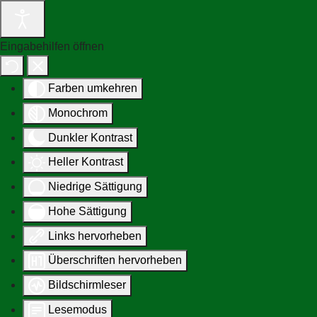
Eingabehilfen öffnen
Farben umkehren
Monochrom
Dunkler Kontrast
Heller Kontrast
Niedrige Sättigung
Hohe Sättigung
Links hervorheben
Überschriften hervorheben
Bildschirmleser
Lesemodus