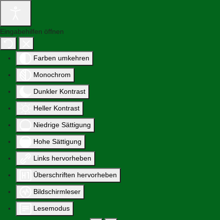
Eingabehilfen öffnen
Farben umkehren
Monochrom
Dunkler Kontrast
Heller Kontrast
Niedrige Sättigung
Hohe Sättigung
Links hervorheben
Überschriften hervorheben
Bildschirmleser
Lesemodus