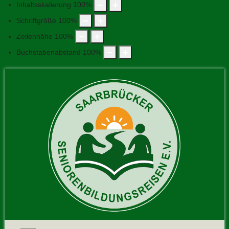
Inhaltsskalierung
100
%
Schriftgröße
100
%
Zeilenhöhe
100
%
Buchstabenabstand
100
%