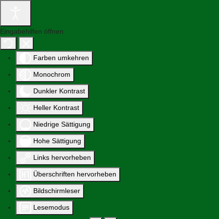
Eingabehilfen öffnen
Farben umkehren
Monochrom
Dunkler Kontrast
Heller Kontrast
Niedrige Sättigung
Hohe Sättigung
Links hervorheben
Überschriften hervorheben
Bildschirmleser
Lesemodus