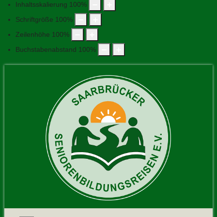
Inhaltsskalierung
100
%
Schriftgröße
100
%
Zeilenhöhe
100
%
Buchstabenabstand
100
%