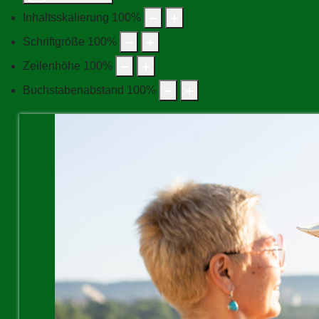
Inhaltsskalierung
100
%
Schriftgröße
100
%
Zeilenhöhe
100
%
Buchstabenabstand
100
%