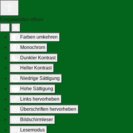
Eingabehilfen öffnen
Farben umkehren
Monochrom
Dunkler Kontrast
Heller Kontrast
Niedrige Sättigung
Hohe Sättigung
Links hervorheben
Überschriften hervorheben
Bildschirmleser
Lesemodus