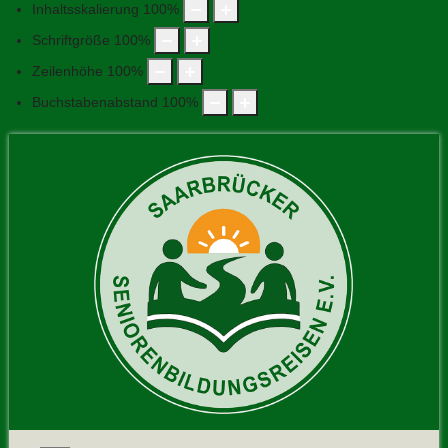
Inhaltsskalierung
100
%
Schriftgröße
100
%
Zeilenhöhe
100
%
Buchstabenabstand
100
%