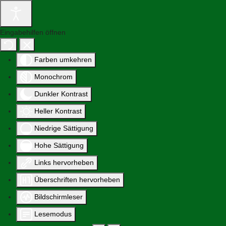
Eingabehilfen öffnen
Farben umkehren
Monochrom
Dunkler Kontrast
Heller Kontrast
Niedrige Sättigung
Hohe Sättigung
Links hervorheben
Überschriften hervorheben
Bildschirmleser
Lesemodus