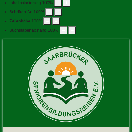
Inhaltsskalierung
100
%
Schriftgröße
100
%
Zeilenhöhe
100
%
Buchstabenabstand
100
%