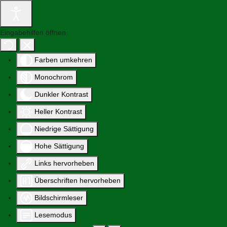
Eingabehilfen öffnen
Farben umkehren
Monochrom
Dunkler Kontrast
Heller Kontrast
Niedrige Sättigung
Hohe Sättigung
Links hervorheben
Überschriften hervorheben
Bildschirmleser
Lesemodus