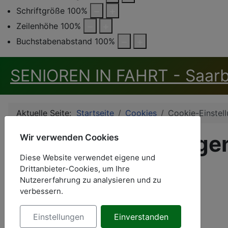
Schriftgröße
100
%
Zeilenhöhe
100
%
Buchstabenabstand
100
%
SENIOREN IN FAHRT - Saarbr
Aktuelle Seite:
Startseite
Cookies
Cookie-Einstel
Cookie-Einstellunge
Wir verwenden Cookies
Diese Website verwendet eigene und
Cookie-Einstellungen mit dem Button rechts unten.
Drittanbieter-Cookies, um Ihre
Nutzererfahrung zu analysieren und zu
verbessern.
Einstellungen
Einverstanden